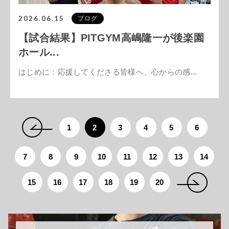
2026.06.15
ブログ
【試合結果】PITGYM高嶋隆一が後楽園
ホール...
はじめに：応援してくださる皆様へ、心からの感...
1
2
3
4
5
6
7
8
9
10
11
12
13
14
15
16
17
18
19
20