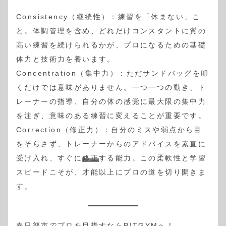
Consistency（継続性）：練習を「休まない」こ
と。体調管理を含め、どれだけコンスタントに質の
高い練習を続けられるかが、プロになるための基礎
体力と技術力を養います。
Concentration（集中力）：ただサンドバッグを叩
くだけでは意味がありません。一つ一つの動き、ト
レーナーの指導、自分の体の感覚に最大限の集中力
を注ぎ、意味のある練習に変えることが重要です。
Correction（修正力）：自分のミスや弱点から目
をそらさず、トレーナーからのアドバイスを素直に
受け入れ、すぐに
修正
する能力。この柔軟性と学習
スピードこそが、才能以上にプロの道を切り開きま
す。
春日部市でプロを目指すならPITGYMへ！