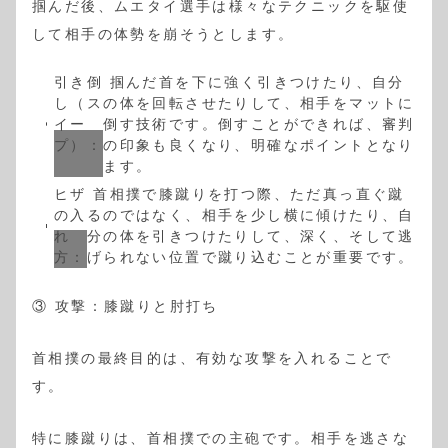
掴んだ後、ムエタイ選手は様々なテクニックを駆使
して相手の体勢を崩そうとします。
引き倒
掴んだ首を下に強く引きつけたり、自分
し（ス
の体を回転させたりして、相手をマットに
イー
倒す技術です。倒すことができれば、審判
プ）：
の印象も良くなり、明確なポイントとなり
ます。
ヒザ
首相撲で膝蹴りを打つ際、ただ真っ直ぐ蹴
の入
るのではなく、相手を少し横に傾けたり、自
れ
分の体を引きつけたりして、深く、そして逃
方：
げられない位置で蹴り込むことが重要です。
③ 攻撃：膝蹴りと肘打ち
首相撲の最終目的は、有効な攻撃を入れることで
す。
特に膝蹴りは、首相撲での主砲です。相手を逃さな