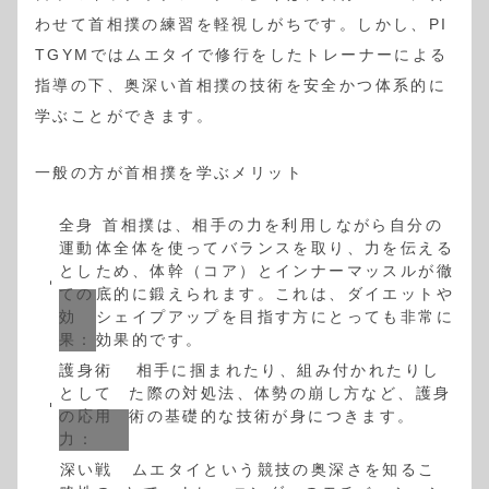
わせて首相撲の練習を軽視しがちです。しかし、PI
TGYMではムエタイで修行をしたトレーナーによる
指導の下、奥深い首相撲の技術を安全かつ体系的に
学ぶことができます。
一般の方が首相撲を学ぶメリット
全身
首相撲は、相手の力を利用しながら自分の
運動
体全体を使ってバランスを取り、力を伝える
とし
ため、体幹（コア）とインナーマッスルが徹
ての
底的に鍛えられます。これは、ダイエットや
効
シェイプアップを目指す方にとっても非常に
果：
効果的です。
護身術
相手に掴まれたり、組み付かれたりし
として
た際の対処法、体勢の崩し方など、護身
の応用
術の基礎的な技術が身につきます。
力：
深い戦
ムエタイという競技の奥深さを知るこ