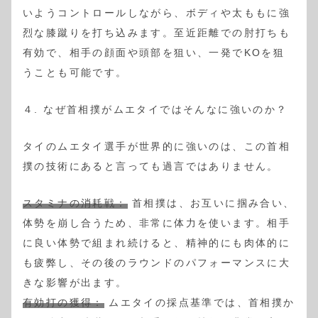
いようコントロールしながら、ボディや太ももに強
烈な膝蹴りを打ち込みます。至近距離での肘打ちも
有効で、相手の顔面や頭部を狙い、一発でKOを狙
うことも可能です。
４. なぜ首相撲がムエタイではそんなに強いのか？
タイのムエタイ選手が世界的に強いのは、この首相
撲の技術にあると言っても過言ではありません。
スタミナの消耗戦：
首相撲は、お互いに掴み合い、
体勢を崩し合うため、非常に体力を使います。相手
に良い体勢で組まれ続けると、精神的にも肉体的に
も疲弊し、その後のラウンドのパフォーマンスに大
きな影響が出ます。
有効打の獲得：
ムエタイの採点基準では、首相撲か