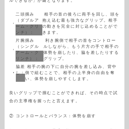
ルできるか」が鍵となります。
二頭掴み
相手の首の後ろに両手を回し、頭を
（ダブルア
抱え込む最も強力なグリップ。相手
ーム・クリ
の動きを完全に封じ込めることがで
ンチ）：
きます。
片腕掴み
利き腕側で相手の首をコントロー
（シングル
ルしながら、もう片方の手で相手の
アーム・ク
体勢を崩したり、脇を差したりする
リンチ）：
グリップ。
脇差
相手の腕の下に自分の腕を差し込み、背中
し：
側で組むことで、相手の上半身の自由を奪
い、体勢を崩しやすくします。
良いグリップで掴むことができれば、その時点で試
合の主導権を握ったと言えます。
② コントロールとバランス：体勢を崩す