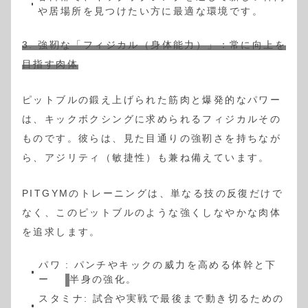
や居場所を見つけたい方に最適な環境です。
3. 強靭な「フィジカル（身体能力）」：常に向上を
目指す肉体
ピットブルの鍛え上げられた筋肉と爆発的なパワー
は、キックボクシングに求められるフィジカルその
ものです。彼らは、見た目通りの強靭さを持ちなが
ら、アジリティ（敏捷性）も兼ね備えています。
PITGYMのトレーニングは、単なる技の反復だけで
なく、このピットブルのような強くしなやかな肉体
を追求します。
パワ
:
パンチやキックの威力を高める体幹と下
ー
半身の強化。
スタミナ: 試合や実戦で最後まで動き切るための