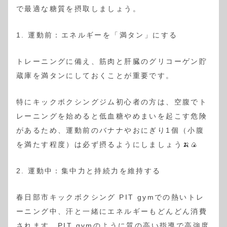
で最適な糖質を摂取しましょう。
1. 運動前：エネルギーを「満タン」にする
トレーニングに備え、筋肉と肝臓のグリコーゲン貯
蔵庫を満タンにしておくことが重要です。
特にキックボクシングジム初心者の方は、空腹でト
レーニングを始めると低血糖やめまいを起こす危険
があるため、運動前のバナナやおにぎり1個（小腹
を満たす程度）は必ず摂るようにしましょう🍌🍙
2. 運動中：集中力と持続力を維持する
春日部市キックボクシング PIT gymでの熱いトレ
ーニング中、汗と一緒にエネルギーもどんどん消費
されます。PIT gymのように質の高い指導で高強度