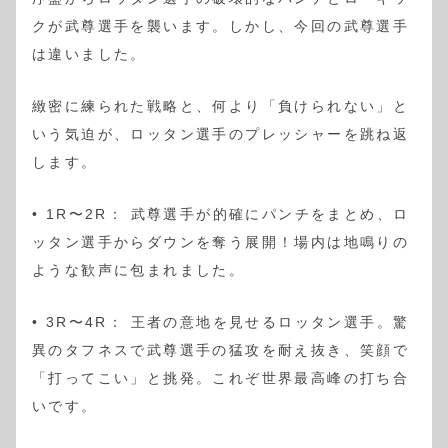
クが武尊選手を襲います。しかし、今回の武尊選手
は違いました。
緻密に練られた戦略と、何より「負けられない」と
いう気迫が、ロッタン選手のプレッシャーを跳ね返
します。
• 1R〜2R： 武尊選手が的確にパンチをまとめ、ロ
ッタン選手からダウンを奪う展開！場内は地鳴りの
ような歓声に包まれました。
• 3R〜4R： 王者の意地を見せるロッタン選手。驚
異のタフネスで武尊選手の猛攻を耐え抜き、笑顔で
「打ってこい」と挑発。これぞ世界最高峰の打ち合
いです。