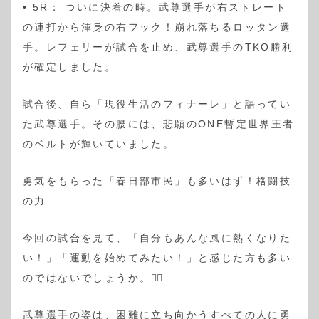
• 5R： ついに決着の時。武尊選手が右ストレート
の連打から渾身の右フック！崩れ落ちるロッタン選
手。レフェリーが試合を止め、武尊選手のTKO勝利
が確定しました。
試合後、自ら「現役生活のフィナーレ」と語ってい
た武尊選手。その腰には、悲願のONE暫定世界王者
のベルトが輝いていました。
勇気をもらった「春日部市民」も多いはず！格闘技
の力
今回の試合を見て、「自分もあんな風に熱くなりた
い！」「運動を始めてみたい！」と感じた方も多い
のではないでしょうか。🙋‍♀️
武尊選手の姿は、困難に立ち向かうすべての人に勇